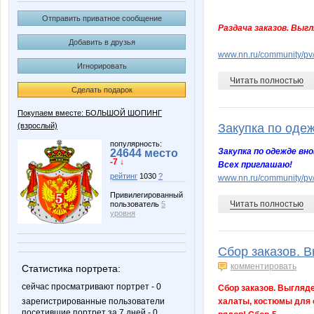
Отправить приватное сообщение
Раздача заказов. Выгл
Добавить в друзья
www.nn.ru/community/pv/s
Игнорировать
Читать полностью
Сделать подарок
Покупаем вместе: БОЛЬШОЙ ШОПИНГ
(взрослый)
Закупка по одежд
популярность:
Закупка по одежде вно
24644 место
-7 ↓
Всех приглашаю!
рейтинг
1030
?
www.nn.ru/community/pv/
Привилегированный
Читать полностью
пользователь
5
уровня
Сбор заказов. В
комментировать
Статистика портрета:
сейчас просматривают портрет - 0
Сбор заказов. Выгляде
зарегистрированные пользователи
халаты, костюмы для о
посетившие портрет за 7 дней - 0