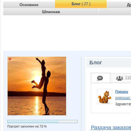
Блог
( 27 )
Основное
Д
Шпионаж
Блог
11
Пирина
хорошо.
Здравств
Портрет заполнен на 73 %
Раздача заказов